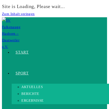
Site is Loading, Please wait...
Zum Inhalt springen
START
SPORT
AKTUELLES
BERICHTE
ERGEBNISSE